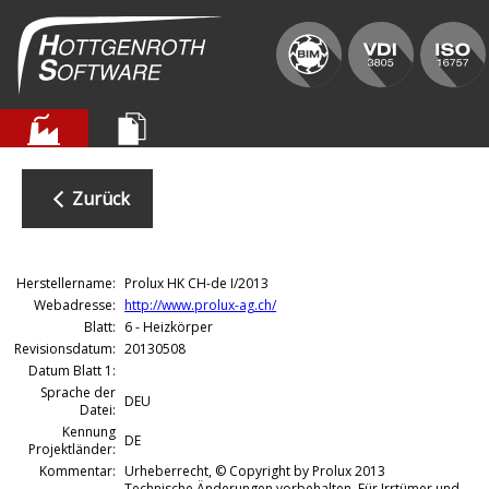
Zurück
Herstellername:
Prolux HK CH-de I/2013
Webadresse:
http://www.prolux-ag.ch/
Blatt:
6 - Heizkörper
Revisionsdatum:
20130508
Datum Blatt 1:
Sprache der
DEU
Datei:
Kennung
DE
Projektländer:
Kommentar:
Urheberrecht, © Copyright by Prolux 2013
Technische Änderungen vorbehalten. Für Irrtümer und